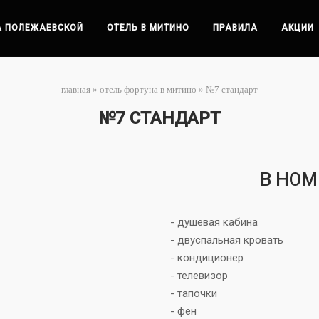
А ПОЛЕЖАЕВСКОЙ
ОТЕЛЬ В МИТИНО
ПРАВИЛА
АКЦИИ
главная
»
отель фортуна в митино
»
№7 стандарт
№7 СТАНДАРТ
В НОМ
- душевая кабина
- двуспальная кровать
- кондиционер
- телевизор
- тапочки
- фен