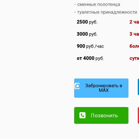
- сменные полотенца
- туалетные принадлежности
2500
руб.
2 ч
3000
руб.
3 ч
900
руб./час
бол
от 4000
руб.
сут
Забронировать в
MAX
Позвонить